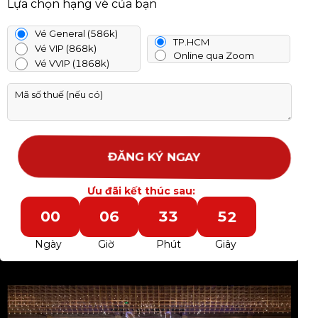
Lựa chọn hạng vé của bạn
Vé General (586k)
TP.HCM
Vé VIP (868k)
Online qua Zoom
Vé VVIP (1868k)
ĐĂNG KÝ NGAY
Ưu đãi kết thúc sau:
1
0
0
0
6
3
3
5
0
0
0
0
6
3
3
5
Ngày
Giờ
Phút
Giây