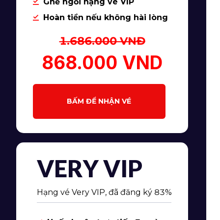
Ghế ngồi hạng vé VIP
Hoàn tiền nếu không hài lòng
1.686.000 VNĐ
868.000 VND
BẤM ĐỂ NHẬN VÉ
VERY VIP
Hạng vé Very VIP, đã đăng ký 83%