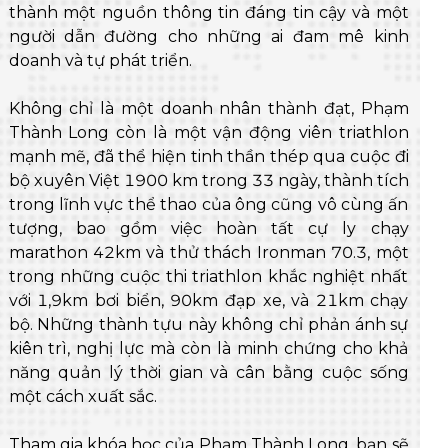
thành một nguồn thông tin đáng tin cậy và một
người dẫn đường cho những ai đam mê kinh
doanh và tự phát triển.
Không chỉ là một doanh nhân thành đạt, Phạm
Thành Long còn là một vận động viên triathlon
mạnh mẽ, đã thể hiện tinh thần thép qua cuộc đi
bộ xuyên Việt 1900 km trong 33 ngày, thành tích
trong lĩnh vực thể thao của ông cũng vô cùng ấn
tượng, bao gồm việc hoàn tất cự ly chạy
marathon 42km và thử thách Ironman 70.3, một
trong những cuộc thi triathlon khắc nghiệt nhất
với 1,9km bơi biển, 90km đạp xe, và 21km chạy
bộ. Những thành tựu này không chỉ phản ánh sự
kiên trì, nghị lực mà còn là minh chứng cho khả
năng quản lý thời gian và cân bằng cuộc sống
một cách xuất sắc.
Tham gia khóa học của Phạm Thành Long, bạn sẽ