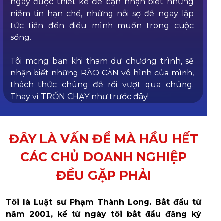
ngày được thiết kế để bạn nhận biết những
niềm tin hạn chế, những nỗi sợ để ngay lập
tức tiến đến điều mình muốn trong cuộc
sống.
Tôi mong bạn khi tham dự chương trình, sẽ
nhận biết những RÀO CẢN vô hình của mình,
thách thức chúng để rồi vượt qua chúng.
Thay vì TRỐN CHẠY như trước đây!
ĐÂY LÀ VẤN ĐỀ MÀ HẦU HẾT
CÁC CHỦ DOANH NGHIỆP
ĐỀU GẶP PHẢI
Tôi là Luật sư Phạm Thành Long. Bắt đầu từ
năm 2001, kể từ ngày tôi bắt đầu đăng ký