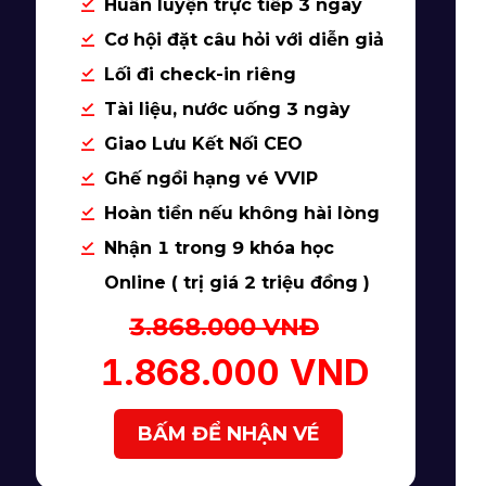
Huấn luyện trực tiếp 3 ngày
Cơ hội đặt câu hỏi với diễn giả
Lối đi check-in riêng
Tài liệu, nước uống 3 ngày
Giao Lưu Kết Nối CEO
Ghế ngồi hạng vé VVIP
Hoàn tiền nếu không hài lòng
Nhận 1 trong 9 khóa học
Online ( trị giá 2 triệu đồng )
3.868.000 VNĐ
1.868.000 VND
BẤM ĐỂ NHẬN VÉ