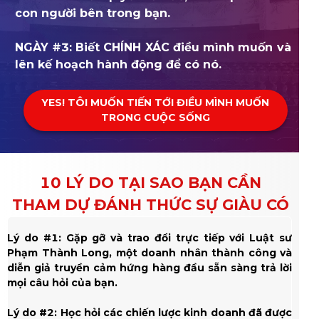
con người bên trong bạn.
NGÀY #3: Biết CHÍNH XÁC điều mình muốn và
lên kế hoạch hành động để có nó.
YES! TÔI MUỐN TIẾN TỚI ĐIỀU MÌNH MUỐN
TRONG CUỘC SỐNG
10 LÝ DO TẠI SAO BẠN CẦN
THAM DỰ ĐÁNH THỨC SỰ GIÀU CÓ
Lý do #1: Gặp gỡ và trao đổi trực tiếp với Luật sư
Phạm Thành Long, một doanh nhân thành công và
diễn giả truyền cảm hứng hàng đầu sẵn sàng trả lời
mọi câu hỏi của bạn.
Lý do #2: Học hỏi các chiến lược kinh doanh đã được