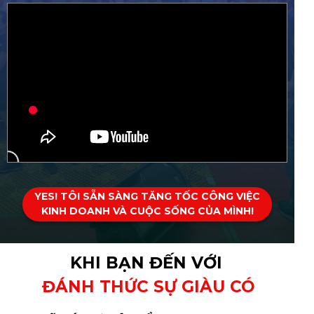
YES! TÔI SẴN SÀNG TĂNG TỐC CÔNG VIỆC
KINH DOANH VÀ CUỘC SỐNG CỦA MÌNH!
KHI BẠN ĐẾN VỚI
ĐÁNH THỨC SỰ GIÀU CÓ